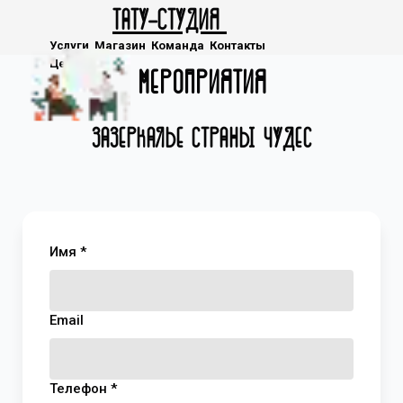
Тату-Студия
Услуги
Магазин
Команда
Контакты
Цены
Мероприятия
зазеркалье страны чудес
Имя *
Email
Телефон *