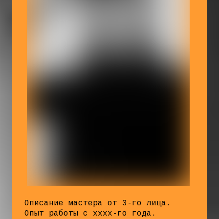
Описание мастера от 3-го лица.
Опыт работы с хххх-го года.